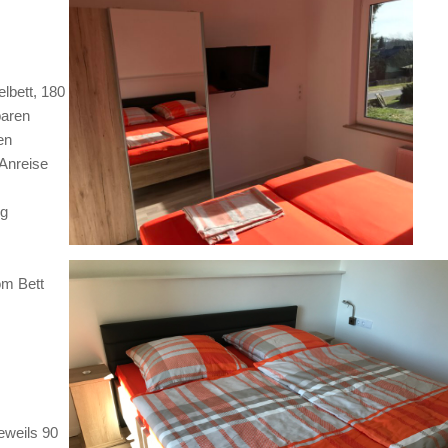
lbett, 180
baren
en
 Anreise
ng
om Bett
jeweils 90