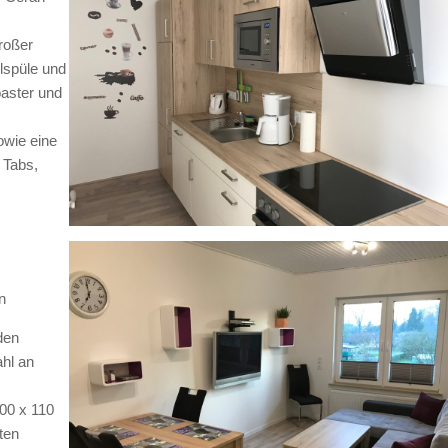
roßer
lspüle und
aster und
owie eine
 Tabs,
en
den
hl an
00 x 110
ten