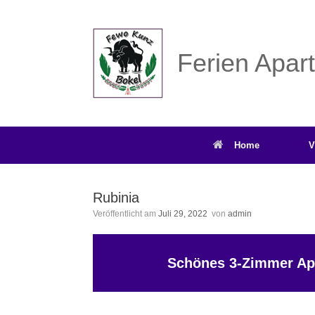
Zum
Inhalt
springen
Ferien Apar
Home
V
Rubinia
Veröffentlicht am
Juli 29, 2022
von
admin
Schönes 3-Zimmer Ap