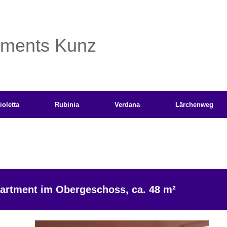
tments Kunz
ioletta
Rubinia
Verdana
Lärchenweg
artment im Obergeschoss, ca. 48 m²