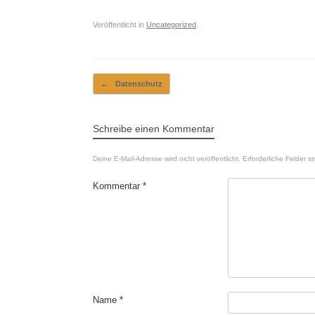
Veröffentlicht in
Uncategorized
.
Beitragsnavigation
←
Datenschutz
Schreibe einen Kommentar
Deine E-Mail-Adresse wird nicht veröffentlicht.
Erforderliche Felder s
Kommentar
*
Name
*