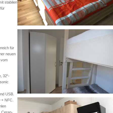
t stabilen
für
reich für
iner neuen
e vom
, 32“-
sonic
und USB.
® + NFC.
hlen
 Ceran-